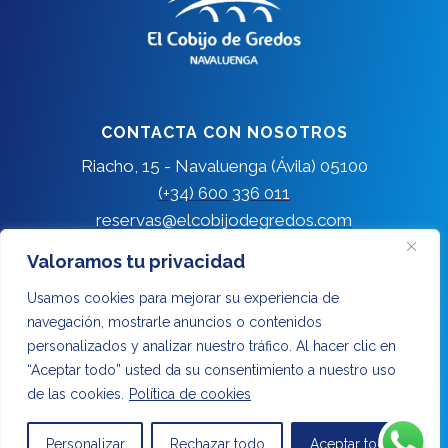
CONTACTA CON NOSOTROS
Riacho, 15 - Navaluenga (Ávila) 05100
(+34) 600 336 011
reservas@elcobijodegredos.com
Valoramos tu privacidad
Usamos cookies para mejorar su experiencia de
ENLACES LEGALES
navegación, mostrarle anuncios o contenidos
Aviso Legal
personalizados y analizar nuestro tráfico. Al hacer clic en
Política de Privacidad
“Aceptar todo” usted da su consentimiento a nuestro uso
de las cookies.
Política de cookies
Política de Cookies
Personalizar
Rechazar todo
Aceptar todo